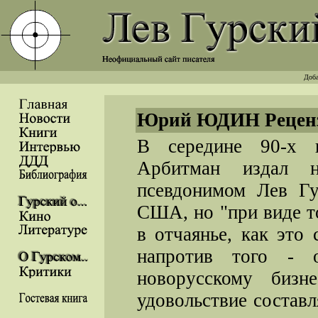
Доба
Юрий ЮДИН Рецензи
В середине 90-х и
Арбитман издал н
псевдонимом Лев Гу
США, но "при виде то
в отчаянье, как это
напротив того - 
новорусскому бизн
удовольствие состав