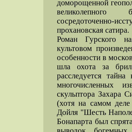
доморощенной геопол
великолепного 
сосредоточенно-и
прохановская сатира.
Роман Гурского на
культовом произведе
особенности в москов
шла охота за брил
расследуется тайна
многочисленных из
скульптора Захара С
(хотя на самом деле
Дойля "Шесть Наполе
Бонапарта был спрята
выводок богемных