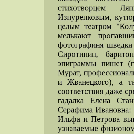
стихотворцем Ляп
Изнуренковым, кутюр
целым театром "Кол
мелькают пропавш
фотографиня шведка
Сиротинин, барито
эпиграммы пишет (г
Мурат, профессионал
и Жванецкого), а т
соответствия даже ср
гадалка Елена Стан
Серафима Ивановна: 
Ильфа и Петрова выв
узнаваемые физионом