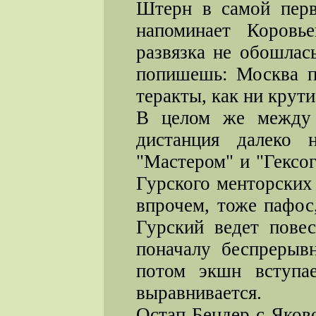
Штерн в самой перв
напоминает Коровье
развязка не обошлас
попишешь: Москва п
теракты, как ни крути
В целом же между 
дистанция далеко 
"Мастером" и "Гексог
Гурского менторских
впрочем, тоже пафос
Гурский ведет повес
поначалу беспрерыв
потом экшн вступа
выравнивается.
Остап Бендер с Яко