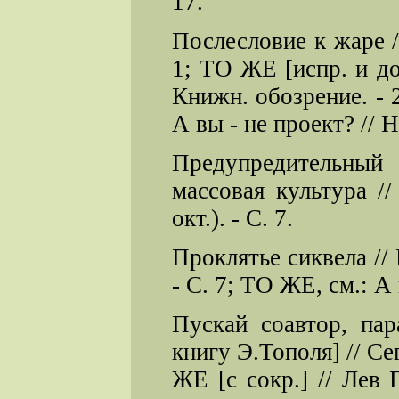
17.
Послесловие к жаре //
1; ТО ЖЕ [испр. и до
Книжн. обозрение. - 2
А вы - не проект? // Н
Предупредительный
массовая культура /
окт.). - С. 7.
Проклятье сиквела // 
- С. 7; ТО ЖЕ, см.: А 
Пускай соавтор, пар
книгу Э.Тополя] // Сег
ЖЕ [с сокр.] // Лев