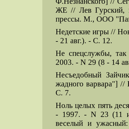
Ф.Незнанского] // Сего
ЖЕ // Лев Гурский, 
прессы. М., ООО "Пано
Недетские игры // Нов
- 21 авг.). - С. 12.
Не спецслужбы, так
2003. - N 29 (8 - 14 авг
Несъедобный Зайчик
жадного варвара"] // 
С. 7.
Ноль целых пять десят
- 1997. - N 23 (11 
веселый и ужасный: