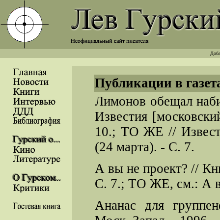
Доба
Публикации в газет
Лимонов обещал набит
Известия [московский
10.; ТО ЖЕ // Извест
(24 марта). - С. 7.
А вы не проект? // Кни
С. 7.; ТО ЖЕ, см.: А в
Ананас для группен