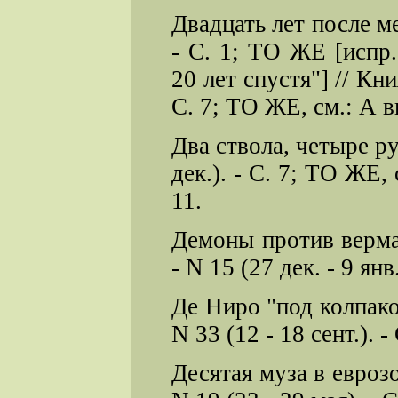
Двадцать лет после меч
- С. 1; ТО ЖЕ [испр.
20 лет спустя"] // Кни
С. 7; ТО ЖЕ, см.: А вы
Два ствола, четыре ру
дек.). - С. 7; ТО ЖЕ, 
11.
Демоны против вермах
- N 15 (27 дек. - 9 янв.
Де Ниро "под колпако
N 33 (12 - 18 сент.). - 
Десятая муза в еврозо