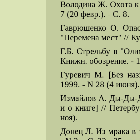
Володина Ж. Охота к 
7 (20 февр.). - С. 8.
Гаврюшенко О. Опас
"Перемена мест" // Куль
Г.Б. Стрельбу в "Ол
Книжн. обозрение. - 19
Гуревич М. [Без назв
1999. - N 28 (4 июня). 
Измайлов А. Ды-Ды-Д
и о книге] // Петерб
ноя).
Донец Л. Из мрака в 