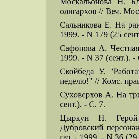
Москальонова Н. Б
олигархов // Веч. Москв
Сальникова Е. На ран
1999. - N 179 (25 сент.
Сафонова А. Честная
1999. - N 37 (сент.). - 
Скойбеда У. "Работа
неделю!" // Комс. правд
Суховерхов А. На три
сент.). - С. 7.
Цыркун Н. Герой 
Дубровский персона
газ. - 1999. - N 36 (29 